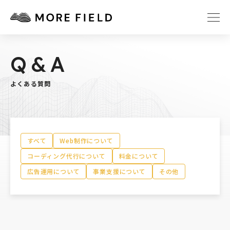
Q&A
TOP
ABOUT
よくある質問
SERVICE
WORKS
Q&A
RECRUIT
すべて
Web制作について
NEWS
COLUMN
コーディング代行について
料金について
広告運用について
事業支援について
その他
CONTACT