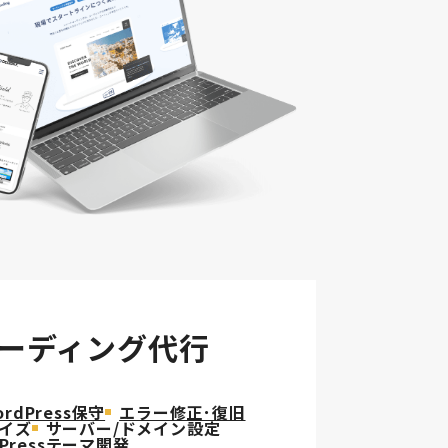
コーディング代行
ordPress保守
エラー修正･復旧
マイズ
サーバー/ドメイン設定
dPressテーマ開発