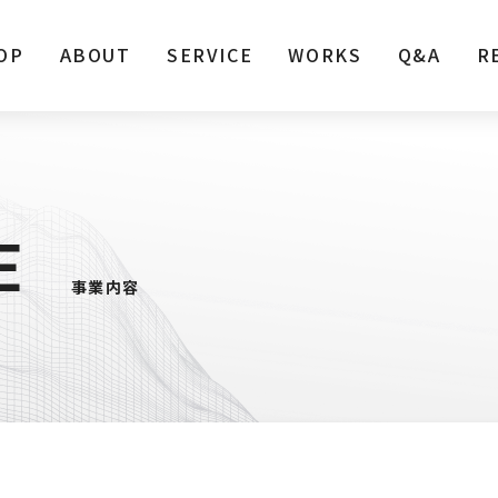
OP
ABOUT
SERVICE
WORKS
Q&A
R
E
事業内容