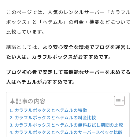
このページでは、人気のレンタルサーバー「カラフル
ボックス」と「ヘテムル」の料金・機能などについて
モアフィールド株式会社
比較しています。
〒420-0858
静岡県静岡市葵区伝馬町1-2 ホテルシティオ静岡3階
結論としては、
より安心安全な環境でブログを運営し
たい人は、カラフルボックスがおすすめです。
会社概要
プライバシーポリシー
©2026 More Field Inc.
ブログ初心者で安定して高機能なサーバーを求めてる
人はヘテムルがおすすめです。
本記事の内容
カラフルボックスとヘテムルの特徴
カラフルボックスとヘテムルの料金比較
カラフルボックスとヘテムルの無料お試し期間の比較
カラフルボックスとヘテムルのサーバースペック比較