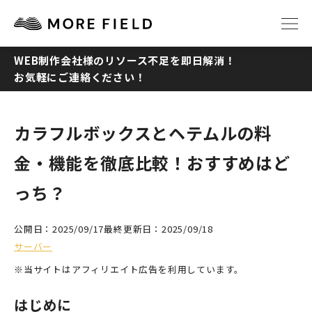
WEB制作会社様のリソース不足を即日解消！
お気軽にご連絡ください！
TOP
ABOUT
SERVICE
WORKS
カラフルボックスとヘテムルの料
金・機能を徹底比較！おすすめはど
Q&A
RECRUIT
っち？
NEWS
COLUMN
公開日：2025/09/17
最終更新日：2025/09/18
サーバー
CONTACT
※当サイトはアフィリエイト広告を利用しています。
はじめに