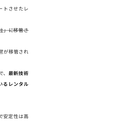
ートさせたレ
社」に移管さ
運営が移管され
で、
最新技術
いるレンタル
で安定性は高