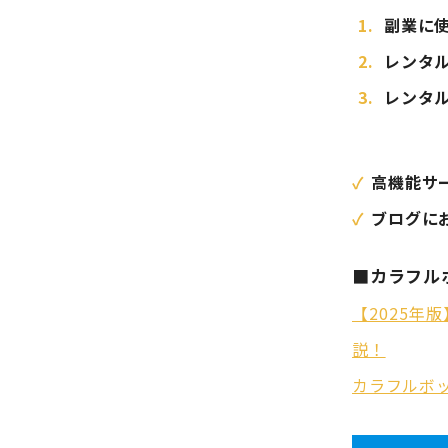
副業に
レンタ
レンタ
高機能サ
ブログに
■カラフル
【2025
説！
カラフルボ