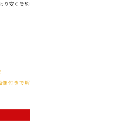
より安く契約
！
画像付きで解