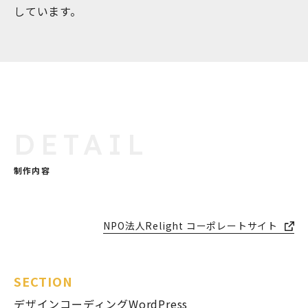
しています。
モアフィールド株式会社
〒420-0858
静岡県静岡市葵区伝馬町1-2 ホテルシティオ静岡3階
DETAIL
会社概要
プライバシーポリシー
©2026 More Field Inc.
制作内容
NPO法人Relight コーポレートサイト
SECTION
デザイン
コーディング
WordPress