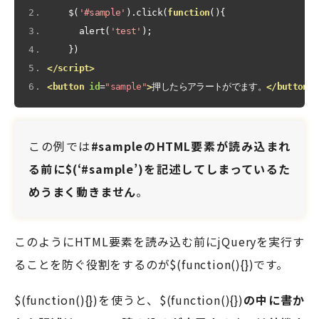
    $
(
'#sample'
).
click
(
function
(){
      alert
(
'test'
);
})
</script>
<button
id
=
"sample"
>
押したらアラートがでます。
</button>
この例では
#sampleのHTML要素が読み込まれ
る前に$(‘#sample’)を記述してしまっているた
めうまく動きません
。
このようにHTML要素を読み込む前にjQueryを実行す
ることを防ぐ役割をするのが$(function(){})です。
$(function(){})を使うと、$(function(){})
の中に書か