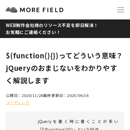
WEB制作会社様のリソース不足を即日解消！
お気軽にご連絡ください！
TOP
ABOUT
SERVICE
WORKS
$(function(){})ってどういう意味？
jQueryのおまじないをわかりやす
Q&A
RECRUIT
く解説します
NEWS
COLUMN
公開日：2020/11/28
最終更新日：2025/06/16
コーディング
CONTACT
jQueryを書く時に書くことが多い
「$(function(){})」という記述。