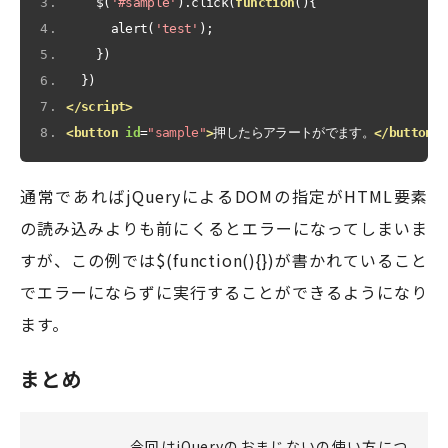
    $
(
'#sample'
).
click
(
function
(){
      alert
(
'test'
);
})
})
</script>
<button
id
=
"sample"
>
押したらアラートがでます。
</button>
通常であればjQueryによるDOMの指定がHTML要素
の読み込みよりも前にくるとエラーになってしまいま
すが、この例では$(function(){})が書かれていること
でエラーにならずに実行することができるようになり
ます。
まとめ
今回はjQueryのおまじないの使い方につ