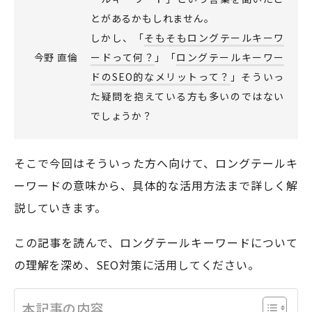
とがあるかもしれません。
しかし、「
そもそもロングテールキーワ
モアフィールド株式会社
今野 直倫
ードって何？
」「
ロングテールキーワー
〒420-0858
ドのSEO的なメリットって？
」そういっ
静岡県静岡市葵区伝馬町1-2 ホテルシティオ静岡3階
た疑問を抱えている方も多いのではない
でしょうか？
会社概要
プライバシーポリシー
©2026 More Field Inc.
そこで今回はそういった方へ向けて、ロングテールキ
ーワードの意味から、具体的な活用方法まで詳しく解
説していきます。
この記事を読んで、ロングテールキーワードについて
の理解を深め、SEO対策に活用してください。
本記事の内容