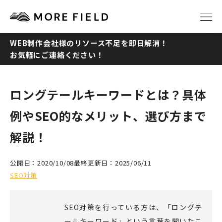
WEB制作会社様のリソース不足を即日解消！
お気軽にご連絡ください！
TOP
ABOUT
SERVICE
WORKS
ロングテールキーワードとは？具体
例やSEO的なメリット、選び方まで
Q&A
RECRUIT
解説！
NEWS
COLUMN
公開日：2020/10/08
最終更新日：2025/06/11
SEO対策
CONTACT
SEO対策を行っている方は、「ロングテ
ールキーワード」という言葉を聞いたこ