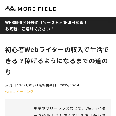
WEB制作会社様のリソース不足を即日解消！
お気軽にご連絡ください！
TOP
ABOUT
SERVICE
WORKS
初心者Webライターの収入で生活で
きる？稼げるようになるまでの道の
Q&A
RECRUIT
り
NEWS
COLUMN
公開日：2021/01/21
最終更新日：2025/06/14
WEBライティング
CONTACT
副業やフリーランスなどで、Webライタ
ーを始めようと考えている方は多いで