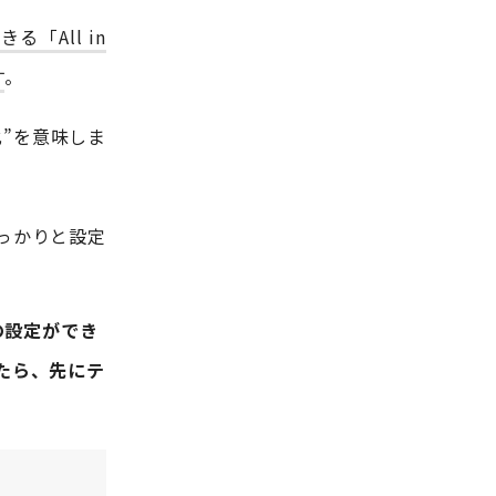
「All in
す
。
最適化”を意味しま
っかりと設定
同様の設定ができ
たら、先にテ