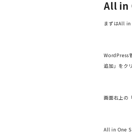
All 
まずはAll 
WordPr
追加」をク
画面右上の「プ
All in 