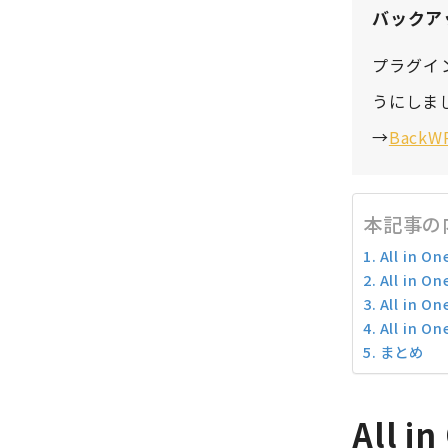
バックア
プラグイ
うにしま
→
Back
本記事の
All in 
All in
All in
All in 
まとめ
All i