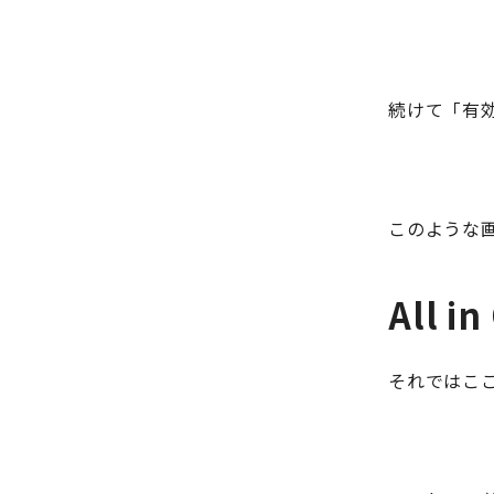
続けて「有
このような
All 
それではここか