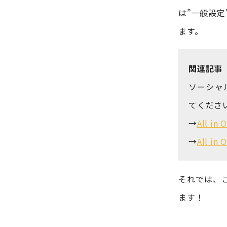
は”一般設定
ます。
関連記事
ソーシャ
てくださ
→
All i
→
All i
それでは、ここ
ます！