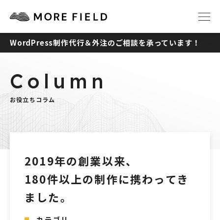
WordPress制作代行＆外注のご相談を承っています！
TOP
ABOUT
Column
SERVICE
WORKS
お役立ちコラム
Q&A
RECRUIT
NEWS
COLUMN
2019年の創業以来、
180件以上の制作に携わってき
CONTACT
ました。
カテゴリ