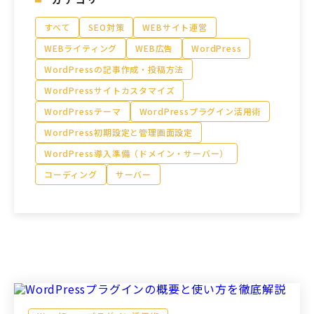
すべて
SEO対策
WEBサイト運営
WEBライティング
モアフィールド株式会社
WEB広告
WordPress
WordPressの記事作成・投稿方法
〒420-0858
静岡県静岡市葵区伝馬町1-2 ホテルシティオ静岡3階
WordPressサイトカスタマイズ
WordPressテーマ
WordPressプラグイン活用術
WordPress初期設定と管理画面設定
会社概要
プライバシーポリシー
WordPress導入準備（ドメイン・サーバー）
©2026 More Field Inc.
コーディング
サーバー