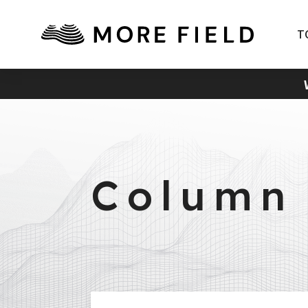
T
Column