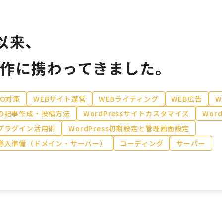
業以来、
制作に携わってきました。
EO対策
WEBサイト運営
WEBライティング
WEB広告
W
ssの記事作成・投稿方法
WordPressサイトカスタマイズ
Wor
ssプラグイン活用術
WordPress初期設定と管理画面設定
ess導入準備（ドメイン・サーバー）
コーディング
サーバー