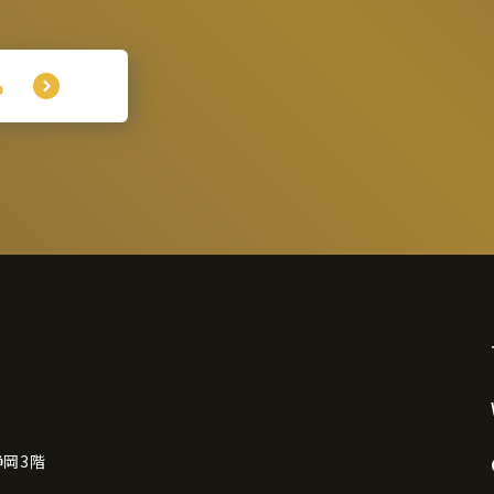
ら
静岡3階