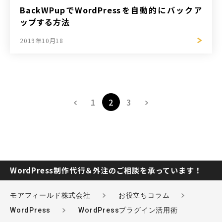
BackWPupでWordPressを自動的にバックア
ップする方法
2019年10月18
投
1
2
3
稿
の
ペ
ー
ジ
送
り
WordPress制作代行＆外注のご相談を承っています！
モアフィールド株式会社
お役立ちコラム
WordPress
WordPressプラグイン活用術