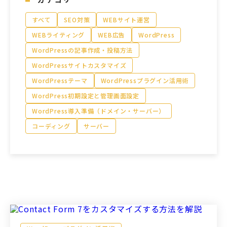
すべて
SEO対策
WEBサイト運営
WEBライティング
モアフィールド株式会社
WEB広告
WordPress
WordPressの記事作成・投稿方法
〒420-0858
静岡県静岡市葵区伝馬町1-2 ホテルシティオ静岡3階
WordPressサイトカスタマイズ
WordPressテーマ
WordPressプラグイン活用術
WordPress初期設定と管理画面設定
会社概要
プライバシーポリシー
WordPress導入準備（ドメイン・サーバー）
©2026 More Field Inc.
コーディング
サーバー