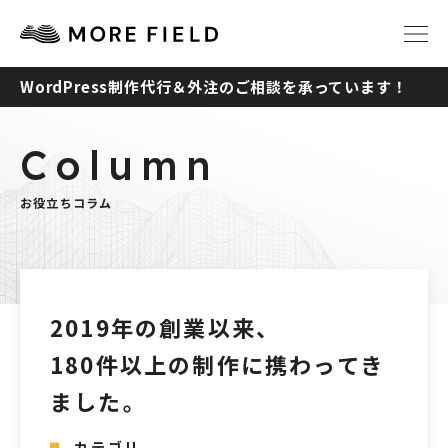
WordPress制作代行＆外注のご相談を承っています！
TOP
ABOUT
Column
SERVICE
WORKS
お役立ちコラム
Q&A
RECRUIT
NEWS
COLUMN
2019年の創業以来、
180件以上の制作に携わってき
CONTACT
ました。
カテゴリ