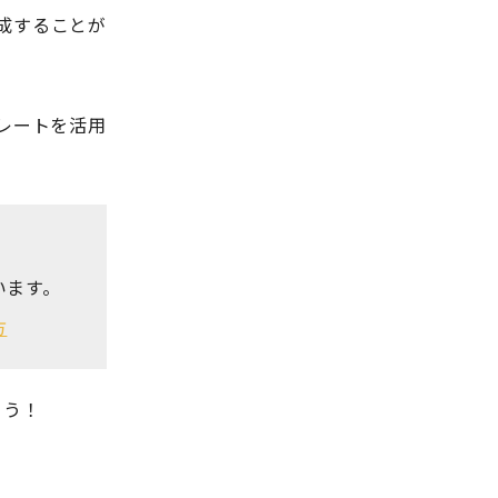
成することが
レートを活用
います。
方
ょう！