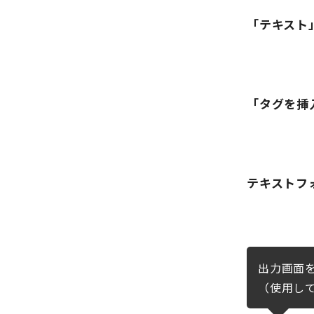
「テキスト
「タグを挿
テキストフ
出力画面
（使用して