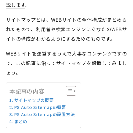
説します
。
サイトマップとは、WEBサイトの全体構成がまとめら
モアフィールド株式会社
れたもので、利用者や検索エンジンにあなたのWEBサ
〒420-0858
静岡県静岡市葵区伝馬町1-2 ホテルシティオ静岡3階
イトの構成がわかるようにするためのものです。
WEBサイトを運営するうえで大事なコンテンツですの
会社概要
プライバシーポリシー
で、この記事に沿ってサイトマップを設置してみまし
©2026 More Field Inc.
ょう。
本記事の内容
サイトマップの概要
PS Auto Sitemapの概要
PS Auto Sitemapの設置方法
まとめ