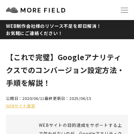
WEB制作会社様のリソース不足を即日解消！
お気軽にご連絡ください！
TOP
ABOUT
SERVICE
WORKS
【これで完璧】Googleアナリティ
クスでのコンバージョン設定方法・
Q&A
RECRUIT
手順を解説！
NEWS
COLUMN
公開日：2020/06/11
最終更新日：2025/06/15
WEBサイト運営
CONTACT
WEBサイトの目的達成をサポートする上
で欠かせないのが、Googleアナリティク