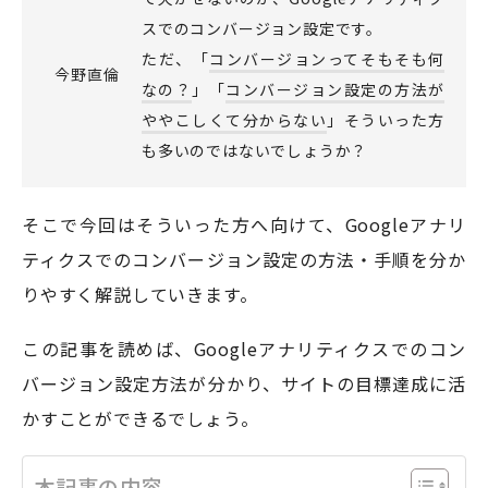
スでのコンバージョン設定です。
ただ、「
コンバージョンってそもそも何
今野直倫
モアフィールド株式会社
なの？
」「
コンバージョン設定の方法が
〒420-0858
ややこしくて分からない
」そういった方
静岡県静岡市葵区伝馬町1-2 ホテルシティオ静岡3階
も多いのではないでしょうか？
会社概要
プライバシーポリシー
そこで今回はそういった方へ向けて、Googleアナリ
©2026 More Field Inc.
ティクスでのコンバージョン設定の方法・手順を分か
りやすく解説していきます。
この記事を読めば、Googleアナリティクスでのコン
バージョン設定方法が分かり、サイトの目標達成に活
かすことができるでしょう。
本記事の内容