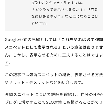
び込むことができそうですよね。
「どうやって表示させるのか？」「有効
な策はあるのか？」など気になることは
モアフィールド株式会社
多いです。
〒420-0858
静岡県静岡市葵区伝馬町1-2 ホテルシティオ静岡3階
Google公式の見解としては
「これをやれば必ず強調
スニペットとして表示される」という方法はありませ
会社概要
プライバシーポリシー
©2026 More Field Inc.
ん
。しかし、
表示させるために工夫することはできま
す
。
この記事では強調スニペットの概要、表示させる方法
やメリット・デメリットなどを紹介します。
強調スニペットについて詳細を確認し、自分のHPや
ブログに活かすことでSEO対策にも繋げることができ