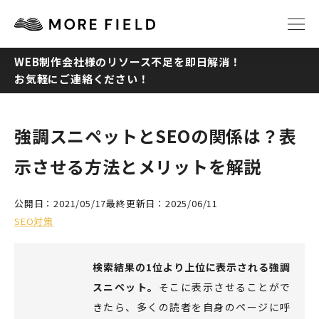
WEB制作会社様のリソース不足を即日解消！
お気軽にご連絡ください！
TOP
ABOUT
SERVICE
WORKS
強調スニペットとSEOの関係は？表
示させる方法とメリットを解説
Q&A
RECRUIT
公開日：2021/05/17
最終更新日：2025/06/11
NEWS
COLUMN
SEO対策
CONTACT
検索結果の1位より上位に表示される強調
スニペット。
そこに表示させることがで
きたら、多くの読者を自身のページに呼