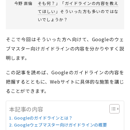
今野 直倫
そも何？
」「
ガイドラインの内容を教え
てほしい
」そういった方も多いのではな
いでしょうか？
モアフィールド株式会社
〒420-0858
静岡県静岡市葵区伝馬町1-2 ホテルシティオ静岡3階
そこで今回はそういった方へ向けて、Googleのウェ
ブマスター向けガイドラインの内容を分かりやすく説
会社概要
プライバシーポリシー
明します。
©2026 More Field Inc.
この記事を読めば、Googleのガイドラインの内容を
把握するとともに、Webサイトに具体的な施策を講じ
ることができます。
本記事の内容
Googleのガイドラインとは？
Googleウェブマスター向けガイドラインの概要