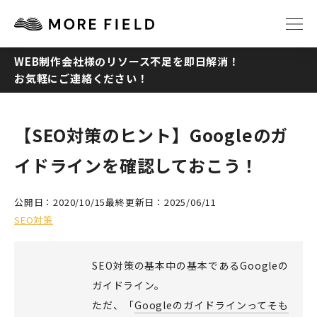
WEB制作会社様のリソース不足を即日解消！
お気軽にご連絡ください！
TOP
ABOUT
SERVICE
WORKS
【SEO対策のヒント】Googleのガ
イドラインを確認しておこう！
Q&A
RECRUIT
公開日：2020/10/15
最終更新日：2025/06/11
NEWS
COLUMN
SEO対策
CONTACT
SEO対策の基本中の基本であるGoogleの
ガイドライン。
ただ、「
Googleのガイドラインってそも