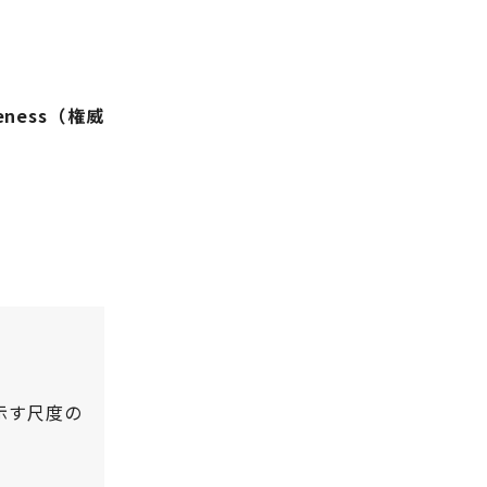
veness（権威
示す尺度の