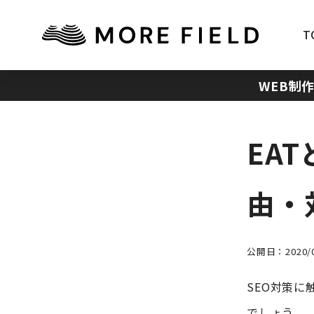
T
WEB制
EA
由・
公開日：2020/0
SEO対策に
でしょう。