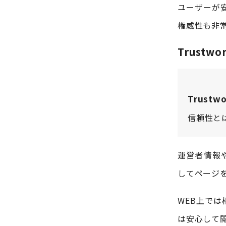
ユーザーが安
権威性も非
Trustw
Trustw
信頼性と
運営者情報
してページ
WEB上で
は安心して