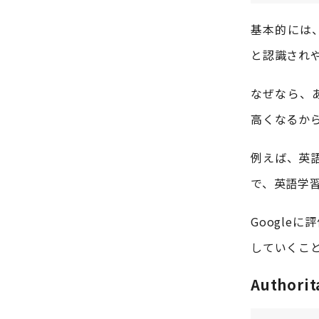
基本的には
と認識され
なぜなら、
高くなるか
例えば、英
で、英語学
Google
していくこ
Authori