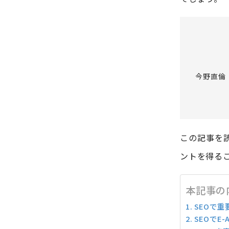
今野直倫
この記事を読
ントを得る
本記事の
SEOで重
SEOでE