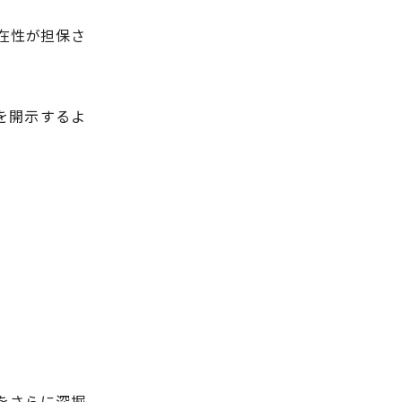
在性が担保さ
を開示するよ
由をさらに深掘