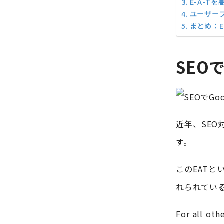
E-A-T
ユーザー
まとめ：E
SEO
近年、SEO
す。
このEATと
れられてい
For all oth