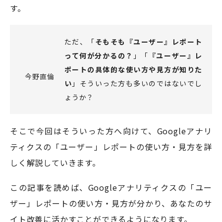
す。
モアフィールド株式会社
ただ、「
そもそも『ユーザー』レポート
〒420-0858
って何が分かるの？
」「
『ユーザー』レ
静岡県静岡市葵区伝馬町1-2 ホテルシティオ静岡3階
ポートの具体的な使い方や見方が知りた
今野直倫
い
」そういった方も多いのではないでし
会社概要
プライバシーポリシー
ょうか？
©2026 More Field Inc.
そこで今回はそういった方へ向けて、Googleアナリ
ティクスの「ユーザー」レポートの使い方・見方を詳
しく解説していきます。
この記事を読めば、Googleアナリティクスの「ユー
ザー」レポートの使い方・見方が分かり、あなたのサ
イト改善に活かすことができるようになります。