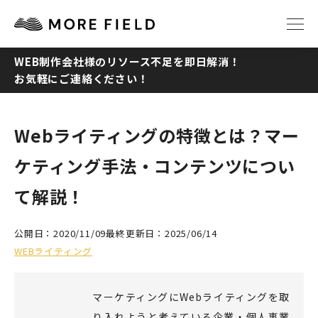
WEB制作会社様のリソース不足を即日解消！
お気軽にご連絡ください！
TOP
ABOUT
SERVICE
WORKS
Webライティングの特徴とは？マー
ケティング手法・コンテンツについ
Q&A
RECRUIT
て解説！
NEWS
COLUMN
公開日：2020/11/09
最終更新日：2025/06/14
WEBライティング
CONTACT
マーケティングにWebライティングを取
り入れようと考えている企業・個人事業