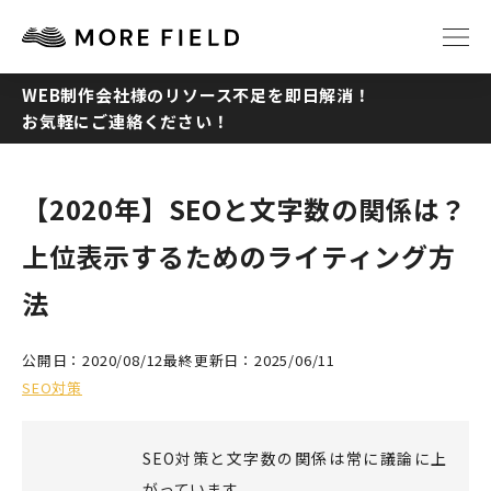
WEB制作会社様のリソース不足を即日解消！
お気軽にご連絡ください！
TOP
ABOUT
SERVICE
WORKS
【2020年】SEOと文字数の関係は？
上位表示するためのライティング方
Q&A
RECRUIT
法
NEWS
COLUMN
公開日：2020/08/12
最終更新日：2025/06/11
SEO対策
CONTACT
SEO対策と文字数の関係は常に議論に上
がっています。