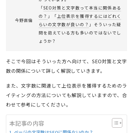
「
SEO対策と文字数って本当に関係ある
の？
」「
上位表示を獲得するにはどれく
今野直倫
モアフィールド株式会社
らいの文字数が良いの？
」そういった疑
〒420-0858
問を抱えている方も多いのではないでし
静岡県静岡市葵区伝馬町1-2 ホテルシティオ静岡3階
ょうか？
会社概要
プライバシーポリシー
そこで今回はそういった方へ向けて、SEO対策と文字
©2026 More Field Inc.
数の関係について詳しく解説していきます。
また、文字数に関連して上位表示を獲得するためのラ
イティングの方法についても解説していますので、合
わせて参考にしてください。
本記事の内容
ページの文字数はSEOに関係ないのか？