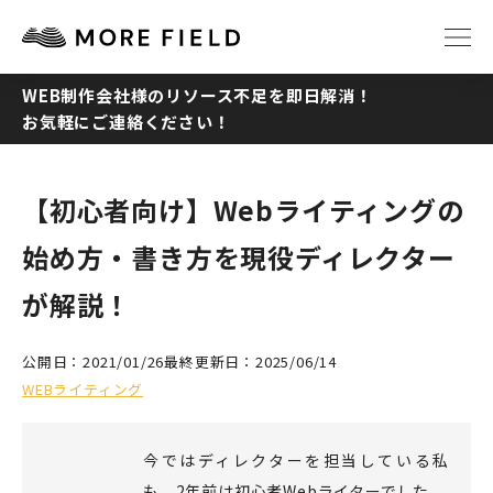
WEB制作会社様のリソース不足を即日解消！
お気軽にご連絡ください！
TOP
ABOUT
SERVICE
WORKS
【初心者向け】Webライティングの
始め方・書き方を現役ディレクター
Q&A
RECRUIT
が解説！
NEWS
COLUMN
公開日：2021/01/26
最終更新日：2025/06/14
WEBライティング
CONTACT
今ではディレクターを担当している私
も、2年前は初心者Webライターでした。